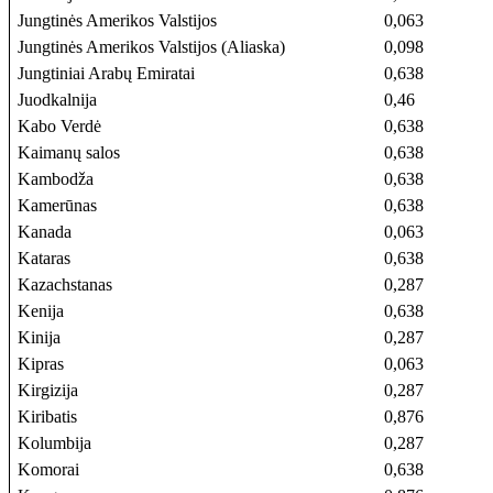
Jungtinės Amerikos Valstijos
0,063
Jungtinės Amerikos Valstijos (Aliaska)
0,098
Jungtiniai Arabų Emiratai
0,638
Juodkalnija
0,46
Kabo Verdė
0,638
Kaimanų salos
0,638
Kambodža
0,638
Kamerūnas
0,638
Kanada
0,063
Kataras
0,638
Kazachstanas
0,287
Kenija
0,638
Kinija
0,287
Kipras
0,063
Kirgizija
0,287
Kiribatis
0,876
Kolumbija
0,287
Komorai
0,638