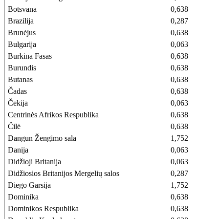
Botsvana
0,638
Brazilija
0,287
Brunėjus
0,638
Bulgarija
0,063
Burkina Fasas
0,638
Burundis
0,638
Butanas
0,638
Čadas
0,638
Čekija
0,063
Centrinės Afrikos Respublika
0,638
Čilė
0,638
Dangun Žengimo sala
1,752
Danija
0,063
Didžioji Britanija
0,063
Didžiosios Britanijos Mergelių salos
0,287
Diego Garsija
1,752
Dominika
0,638
Dominikos Respublika
0,638