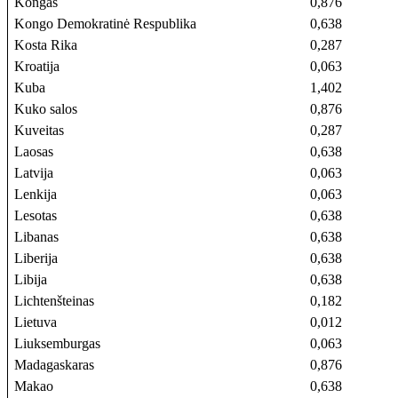
Kongas
0,876
Kongo Demokratinė Respublika
0,638
Kosta Rika
0,287
Kroatija
0,063
Kuba
1,402
Kuko salos
0,876
Kuveitas
0,287
Laosas
0,638
Latvija
0,063
Lenkija
0,063
Lesotas
0,638
Libanas
0,638
Liberija
0,638
Libija
0,638
Lichtenšteinas
0,182
Lietuva
0,012
Liuksemburgas
0,063
Madagaskaras
0,876
Makao
0,638