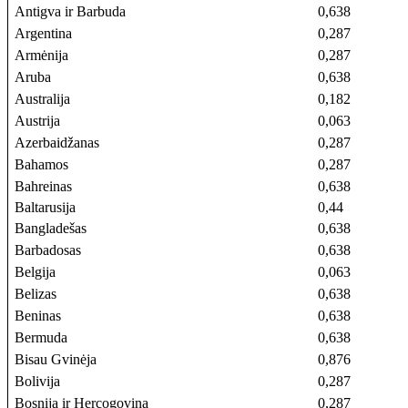
Antigva ir Barbuda
0,638
Argentina
0,287
Armėnija
0,287
Aruba
0,638
Australija
0,182
Austrija
0,063
Azerbaidžanas
0,287
Bahamos
0,287
Bahreinas
0,638
Baltarusija
0,44
Bangladešas
0,638
Barbadosas
0,638
Belgija
0,063
Belizas
0,638
Beninas
0,638
Bermuda
0,638
Bisau Gvinėja
0,876
Bolivija
0,287
Bosnija ir Hercogovina
0,287