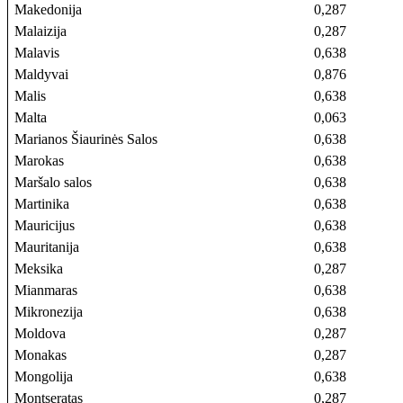
Makedonija
0,287
Malaizija
0,287
Malavis
0,638
Maldyvai
0,876
Malis
0,638
Malta
0,063
Marianos Šiaurinės Salos
0,638
Marokas
0,638
Maršalo salos
0,638
Martinika
0,638
Mauricijus
0,638
Mauritanija
0,638
Meksika
0,287
Mianmaras
0,638
Mikronezija
0,638
Moldova
0,287
Monakas
0,287
Mongolija
0,638
Montseratas
0,287