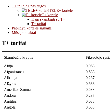
T+ ir Tele+ paslaugos
TELE+ kortelė
T+ kortelė
Kaip skambinti su T+
T+ tarifai
Papildyti kortelės sąskaita
Mūsų kontaktai
T+ tarifai
Skambučių kryptis
Fiksuotojo ryšio
Airija
0,063
Afganistanas
0,638
Albanija
0,287
Alžyras
0,638
Amerikos Samoa
0,638
Andora
0,287
Angilija
0,638
Angola
0,638