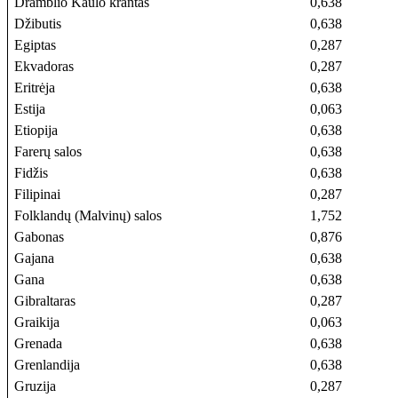
Dramblio Kaulo krantas
0,638
Džibutis
0,638
Egiptas
0,287
Ekvadoras
0,287
Eritrėja
0,638
Estija
0,063
Etiopija
0,638
Farerų salos
0,638
Fidžis
0,638
Filipinai
0,287
Folklandų (Malvinų) salos
1,752
Gabonas
0,876
Gajana
0,638
Gana
0,638
Gibraltaras
0,287
Graikija
0,063
Grenada
0,638
Grenlandija
0,638
Gruzija
0,287